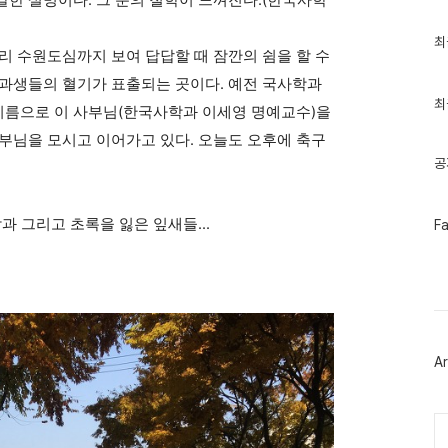
갈한 설명이다. 그 분의 철학이 느껴진다.(한국사학
최
최
 수원도심까지 보여 답답할 때 잠깐의 쉼을 할 수
근
글
학과생들의 혈기가 표출되는 곳이다. 예전 국사학과
과
인
최
이름으로 이 사부님(한국사학과 이세영 명예교수)을
기
글
부님을 모시고 이어가고 있다. 오늘도 오후에 축구
공
페
 그리고 초록을 잃은 잎새들...
F
이
스
북
트
위
터
플
러
Ar
그
인
Ca