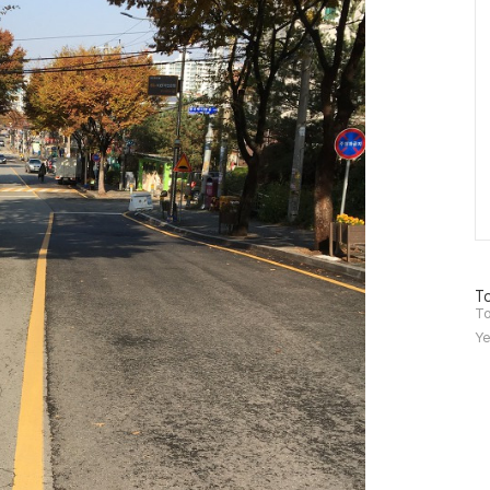
방
To
문
To
자
Ye
수