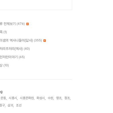
류 전체보기
(476)
족
(1)
이샘의 역사나들이(답사)
(355)
저리주저리(역사)
(40)
런저런이야기
(65)
상
(10)
ag
1운동,
시흥시,
시흥문화원,
화성시,
수원,
영조,
정조,
정구,
삼괴,
조선,