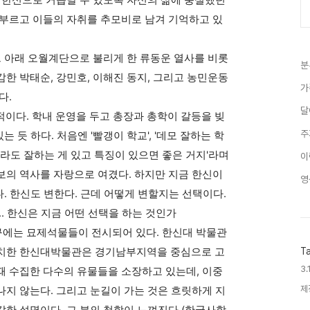
 한신으로 거듭날 수 있도록 자신의 삶에 충실했던
 부르고 이들의 자취를 추모비로 남겨 기억하고 있
 아래 오월계단으로 불리게 한 류동운 열사를 비롯
분
한 박태순, 강민호, 이해진 동지, 그리고 농민운동
가
다.
달
이다. 학내 운영을 두고 총장과 총학이 갈등을 빚
주
는 듯 하다. 처음엔 '빨갱이 학교', '데모 잘하는 학
뭐라도 잘하는 게 있고 특징이 있으면 좋은 거지'라며
이
보의 역사를 자랑으로 여겼다. 하지만 지금 한신이
영
다. 한신도 변한다. 근데 어떻게 변할지는 선택이다.
.. 한신은 지금 어떤 선택을 하는 것인가
에는 묘제석물들이 전시되어 있다. 한신대 박물관
위치한 한신대박물관은 경기남부지역을 중심으로 고
T
3.
때 수집한 다수의 유물들을 소장하고 있는데, 이중
제
지 않는다. 그리고 눈길이 가는 것은 흐릿하게 지