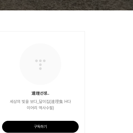
達理선생..
세상의 빛을 보다_달이집(達理集 H다
이어리 역사수필)
구독하기