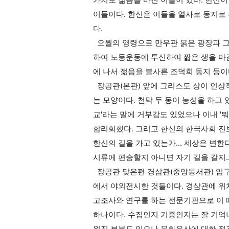
가치로 젊음을 바친 이들이 있다. 한신이
이들이다. 한신은 이들을 열사로 동지로
다.
오월의 영령으로 만우관 붉은 광장과 그
하여 노동운동에 투신하여 짧은 생을 마감
에 나서 젊음을 불사른 조덕희 동지 등이
장공관(본관) 앞에 그리스도 상이 인상적
는 모양이다. 천막 두 동이 농성을 하고 있
교'라는 말에 거부감도 있었으나 이내 '
합리화했다. 그리고 한신의 한국사회 진
한신의 길을 가고 있는가... 세상은 변한
시류에 편승할지 아니면 자기 길을 갈지.
장공관 맞은편 경삼관(중앙동서관) 입구
에서 야외전시한 것들이다. 경삼관에 
고조사와 연구를 하는 전문기관으로 이 
하나이다. 수집인지 기증인지는 잘 기억나