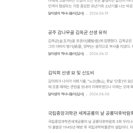
나에게 고향이라는 느낌이 드는 곳은 출생지인 합천이 아니
인격이 형성되는 가장 중요한 유년기와 소년기를 나는 바로
로 지냈기 때문이다소설가 홍성원(洪盛原, 1937~2008) 
달이샘의 역사나들이(답사)
2026.06.19
홍성원 깊이 읽기[문학과지성사, 1997], 269쪽. 『간척
(2025, 화성시마을공동체지원센터)은 화성시 만세구 장
이다. ​“넓은 벌 서쪽 끝으로 옛 이야기 지줄대는 농수로
공주 감나무골 김옥균 선생 유허
해설피 금빛 게으른 울음을 우는 곳그곳이 차마 꿈엔들 잊힐 
늘 떠오르는 잔상, 이곳이 내 고향 덕다리다. 덕다리는 행정리
김옥균(金玉均)을 포경사(捕鯨使)에 임명했다. 김옥균은 
그의 아버지 병기(炳基, 양부)는 음직으로 부사를 지냈다.
한지 10여 년에 벼슬길은 고쳐지지 않았다. 마음속으로 서
달이샘의 역사나들이(답사)
2026.06.12
學])했으며 손바닥을 치며 부강책을 담론하며 시예에 간여하
효, 이도재, 신기선, 서광범, 홍영식 등은 서로 당을 지어 
이러한 소문이 새어 들어가 고종도 알게 되었고 그가 재주
김익희 선생 묘 및 신도비
보여 왕도 그에게 기울게 되었다. 이에 사람들은 고래를 잡
사람도 또한 그렇게 하며 가만히 있지 않는다. 그런데 김
김익희가 나아가 아뢰기를, "노산(魯山, 훗날 '단종')의 묘
잡이의 이..
에 조종 때에는 관원을 보내어 치제하였으나 이제는 오래 
거행하면 재앙을 없애고 비내리기를 구하는 데에 도움이 없지
달이샘의 역사나들이(답사)
2026.06.06
해조를 시켜 거행하게 하였다.( 益熙進曰: "魯山墓在
今則久廢。 若擧舊典, 則其於消沴求雨, 不爲無助。
11권, 효종 4년(1653) 7월 3일 병인 [오늘] 현충일(顯
국립중앙과학관 세계공룡의 날 공룡덕후박람회
키기 위해 숨져간 전몰장병을 추모하는 날로 보통 6.25한
의 모든 선열을 기리는 날이다. 조선시대에도 현충일이 있
국립중앙과학관세계공룡의 날 공룡덕후박람회 3회 우리나
제사하는 나라고..
의 출발은 1945년 해방 후 국립과학박물관의 설립이다.
다. 이러한 과학관이 확대 개편되어 현재의 대전 대덕연구단