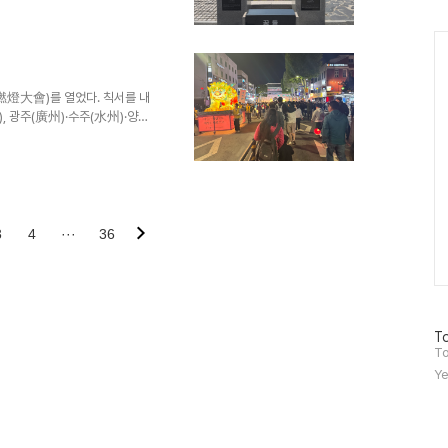
인
한 것이다. 흔히 수도권에서 사는
08년 개관)이 익숙하다. 그러
Ca
 서울 용산의 국립중앙박물관이
 중앙기관으로 역할을 하는 것과
년 박정희 대통령에 의해 계획
燃燈大會)를 열었다. 칙서를 내
 광주(廣州)·수주(水州)·양주
江華縣)·장단현(長湍縣) 등 2개
연달아 서로 잇닿게 하고, 왕의
들게 하니 불빛이 낮과 같았다.
며 재물과 의복을 시납(施納)하
 권8 세가(世家) 문종(文宗)
처님 오신 날이다. ..
3
4
···
36
방
To
문
To
자
Ye
수