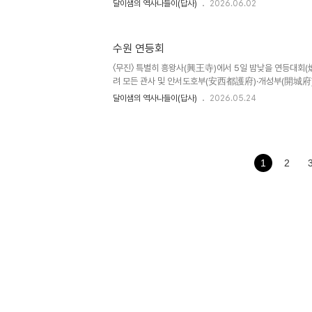
달이샘의 역사나들이(답사)
2026.06.02
과학관 건설을 시작하여 1990년 6월 이전 후 10월 개관
사람들은 보통 김대중 대통령이 설립한 국립과천과학관(20
나 과학관의 중심기관은 이곳 대전의 국립중앙과학관이다.
수원 연등회
있는데 이곳이 국립경주박물관 등 여타 시도 국립박물관의
같다.대덕연구단지는 대한민국 과학기술발전을 위해 1973
〈무진〉 특별히 흥왕사(興王寺)에서 5일 밤낮을 연등대회(
추진된 곳으로 각종 연구..
려 모든 관사 및 안서도호부(安西都護府)·개성부(開城府),
(楊州)·동주(東州)·수주(樹州) 등 5개 주(州), 강화현(
달이샘의 역사나들이(답사)
2026.05.24
현(縣)에게 대궐 뜰에서 흥왕사 문까지 채붕(綵棚)을 얽되 
수레가 지나는 길 좌우에는 등산(燈山)과 화수(火樹)를 만
이날에 왕이 의장을 갖추어 백관을 거느리고 행향(行香)하
니, 불교 행사의 성대함이 예로부터 일찍이 없었다.『고려사』
21년 1월 흥왕사에서 연등회를 열다 [오늘] 불기 2570년 부
1
2