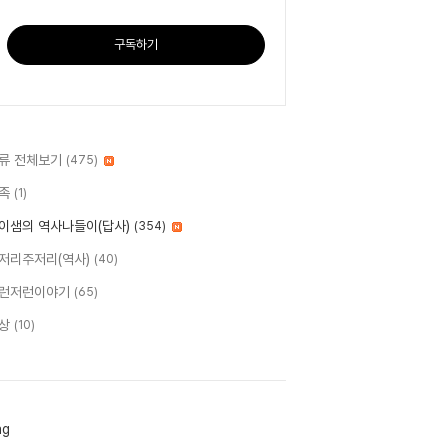
구독하기
류 전체보기
(475)
족
(1)
이샘의 역사나들이(답사)
(354)
저리주저리(역사)
(40)
런저런이야기
(65)
상
(10)
ag