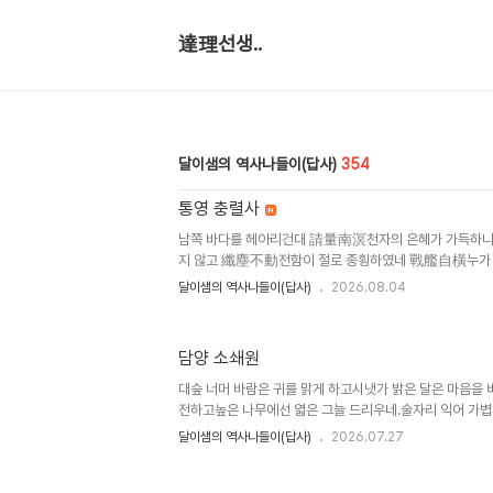
達理선생..
달이샘의 역사나들이(답사)
354
통영 충렬사
남쪽 바다를 헤아리건대 請量南溟천자의 은혜가 가득하
지 않고 纖塵不動전함이 절로 종횡하였네 戰艦自橫누가
이 동토를 안정되게 하였던가 永奠東土시기에 응하여 나
달이샘의 역사나들이(답사)
2026.08.04
다네 曰有忠武옛날 왜적이 돌연히 침범함에 昔者豕突여
눈물을 뿌리고 노를 쳤으니 灑涕擊楫경은 당시의 사아였네
장을 쓰러뜨림에 一鼓殲酋하례하는 술을 장차 거르려 했
담양 소쇄원
하니 單車來代경은 당시의 망저군(望諸君)이었네 卿時
처를 싸매고 拾燼裹創다시 회절을 어루만져 再按淮浙성
대숲 너머 바람은 귀를 맑게 하고시냇가 밝은 달은 마음을 
彩경은 당시의 이광필이었네 卿時光弼종거가 바뀌지 않
전하고높은 나무에선 엷은 그늘 드리우네.술자리 익어 가볍
서..
노래 하네.한 밤중에 간간이 들려오는 소리피눈물 자아내
달이샘의 역사나들이(답사)
2026.07.27
邊月照心深林傳爽氣喬木散輕陰酒熟乘微醉詩成費
禽소쇄정에서 즉흥으로 읊다(瀟灑亭卽事) 김인후(金麟厚