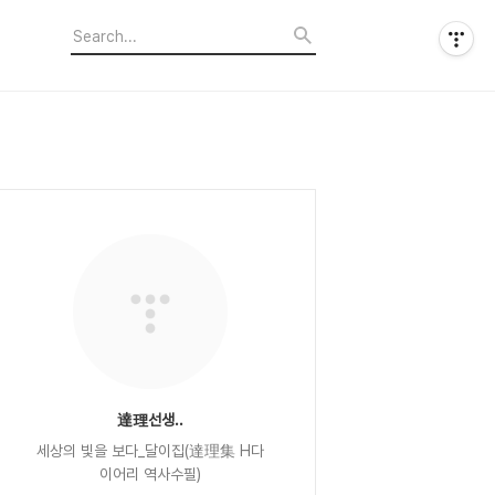
達理선생..
세상의 빛을 보다_달이집(達理集 H다
이어리 역사수필)