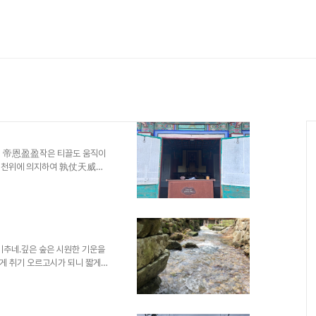
니 帝恩盈盈작은 티끌도 움직이
 천위에 의지하여 孰仗天威길
온 이로 膺期而出충무공이 있었
러 군읍이 와해되자 列郡解瓦
 卿時士雅한 번 북을 울려 적
는데 賀酒將釃단거가 와서 대신
望諸불탄 나머지를 수습하고 상
벽에 광채가 더해지니 壁壘增
비추네.깊은 숲은 시원한 기운을
았기에 鐘簴不改남녀 백성들이
게 취기 오르고시가 되니 짧게
는 소쩍새 아닌가!​竹外風淸耳溪
短吟數聲聞半夜啼血有山
), 『하서선생전집(河西先生