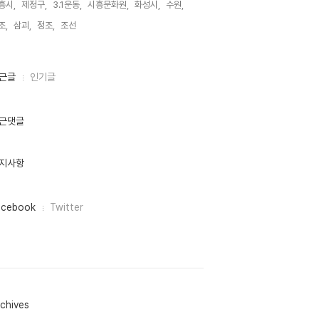
흥시,
제정구,
3.1운동,
시흥문화원,
화성시,
수원,
조,
삼괴,
정조,
조선,
근글
인기글
근댓글
지사항
acebook
Twitter
chives