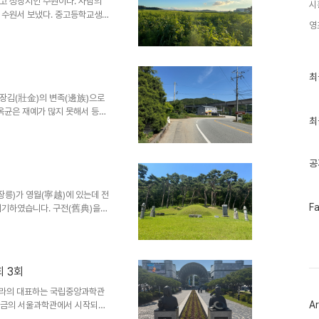
고 성장지인 수원이다. 사람의
시
 수원서 보냈다. 중고등학교생으
영
, 쌕쌕이의 기억 담긴 팔달산,
마을, 문화촌에서 만난 사람들』
안면 덕다3리의 어르신 구술기록
가 휘돌아 나가고얼룩백이 황소가
최
최
리야”​정지용 「향수」를 개사한
근
이고 3리까지 있으며 ,그중 ..
글
장김(壯金)의 변족(邊族)으로
과
 옥균은 재예가 많지 못해서 등제
인
최
양 학문을 연구(태서학[泰西
기
였다. 박영교와 그의 아우 영
글
두둔하며 김옥균을 영수로 삼았다.
공
가 뛰어나고 남다른 능력이 있어
아 많은 이득을 본다 하며 일본
옥균은 들어앉아서 입으로만 고래
(장릉)가 영월(寧越)에 있는데 전
페
F
폐기하였습니다. 구전(舊典)을
이
 않을 것입니다." 하니, 상이
스
寧越, 往在祖宗朝遣邊官致祭,
북
" 上令該曹擧行。)효종실록
트
위
忠日)이다. 국가와 영토, 민족을 지
 3회
터
국전쟁을 떠올리기는 하나 이 땅
플
었다. 기본적으로 조선은 귀신에
라의 대표하는 국립중앙과학관
러
Ar
 지금의 서울과학관에서 시작되었
그
지로 이전된 것은 1985년 종합