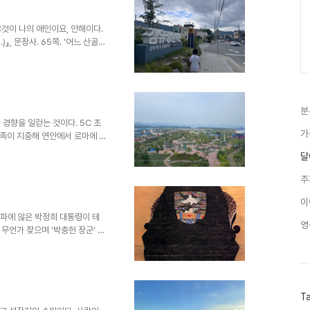
우 양산보를 찾아 소쇄정에 오른
 조광조와 기묘사림 양산보의 이
, 그리고 작은 정자들이 어우러
것이 나의 애인이요, 안해이다.
』, 문장사. 65쪽. '어느 산골
는 개화당의 영수 고균 김옥균(古筠
감나무골에서 태어난 고균이 산골을
않았지만 실레마을 산골짜기를 향
골 소년이었다면 유정은 평범하고
박록주, 박봉자), 실제 어려서부
분
, 폐병(..
경향을 일컫는 것이다. 5C 초
가
족이 지중해 연안에서 로마에 이
현대 최악의 반달리즘 사례는
달
 될 수 없다’ 는 종교적인 이유
이다.​우리나라에서는 중도유적
주
개발이냐” 를 두고 우리나라에서
히 반달리즘(Vandalism, 문
이
 파괴, 훼손 행위)으로 규탄되..
쇼파에 않은 박정희 대통령이 테
영
무언가 찾으며 ‘박충헌 장군’ 이
 휴대폰 화면이 이지러져 몇 번
(夢見朴大統領爲朴忠憲[몽견박대
령이 너무 다정하고 친근하게 느
였다. 박충현은 특별한 것이 없었
1691~1756)가 나오고 그의
T
 박정희 대통령의 방계 선조가..