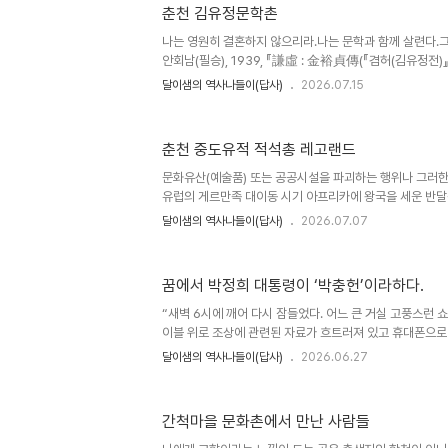
全集)』, 권8(卷之八), 오언율시(五言律詩, 1528년)친
춘천 김유정문학촌
김인후의 즉석시다. 이 장소가 담양 소쇄원이다. 흔히 정암
야기는 몰라도 대나무숲과 시원 차게 떨어지는 계곡 물사위
나는 영원히 결혼하지 않으리라.나는 문학과 함께 살련다.그
진 풍광이 세속에 쪄든 우리에게 너무도 유명하다. ..
안회남(필승), 1939, 『謙虛 : 金裕貞傳(『겸허(김유정전)』.)
소년의 슬픈 사랑 얘기~ ’ 먼저 ‘산골 소년’으로 말한 이
달이샘의 역사나들이(답사)
2026.07.15
金玉均, 1851~1894)이다. 공주 정안의 산골 광정리 
추억한 것을 알지 못한다.김유정(金裕貞)은 태어나지는 
수한 산골 소년이다. 고균이 혼군 고종을 사모한 슬픈 산
춘천 중도유적 적석총 레고랜드
서정적인 가슴앓이를 하였다. 이루지 못한 사랑으로 아팠고(
터 병약하여 가까이한 끽연으로 골초 되어 가뜩이나 약한 가슴
문화유산(예술품) 또는 공공시설을 파괴하는 행위나 그러한 
유럽의 게르만족 대이동 시기 아프리카에 왕국을 세운 반달
르는 지역까지 약탈과 파괴를 거듭한데서 유래한 것이다. 
달이샘의 역사나들이(답사)
2026.07.07
2003년 아프가니스탄 탈레반 정권이 ‘형상은 신앙의 대상이
로, 유네스코 세계문화유산 바미안 고대 불상을 폭파한 것
(中島遺蹟)이 아닐까반달리즘(Vandalism)“보존이냐 
꿈에서 박정희 대통령이 ‘박충헌’이라하다.
문화유산에 대한 근본 문제가 사회적으로 제기된적이 있다. 특
화재, 문화적 예술품, 종교 시설, 넓게 보면 타인의 재산 등을
“새벽 6시에 깨어 다시 잠들었다. 어느 큰 거실 고풍스런 
이블 위로 조상에 관련된 자료가 흐트러져 있고 휴대폰으로 
라하였다. 돕고 싶은 맘에 얼른 휴대폰을 들어 검색하려는데
달이샘의 역사나들이(답사)
2026.06.27
이고 되풀이 하지만 못하였다. 그런 뒤 꿈에서 깼다.”
통령위박충헌]) 어제 새벽 꿈이 너무 생생하고 박정희 대통
껴져서 혹시나 하고 말씀하신 ‘박충현’, ‘박충헌’을 검색하
간척마을 문화촌에서 만난 사람들
는데, 박충헌을 검색하니 암행어사로 유명한 박문수朴文秀, 
시호가 ‘충헌(忠憲)’임을 알았다. “참 기이하다.” 박문수는