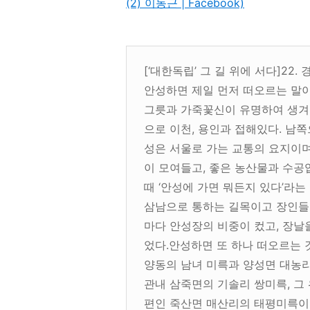
(2) 이동근 | Facebook)
[‘대한독립’ 그 길 위에 서다]22.
안성하면 제일 먼저 떠오르는 말이 
그릇과 가죽꽃신이 유명하여 생겨
으로 이천, 용인과 접해있다. 남
성은 서울로 가는 교통의 요지이며
이 모여들고, 좋은 농산물과 수공
때 ‘안성에 가면 뭐든지 있다’라
삼남으로 통하는 길목이고 장인들
마다 안성장의 비중이 컸고, 장날
었다.안성하면 또 하나 떠오르는 
양동의 남녀 미륵과 양성면 대농리
관내 삼죽면의 기솔리 쌍미륵, 그
편인 죽산면 매산리의 태평미륵이