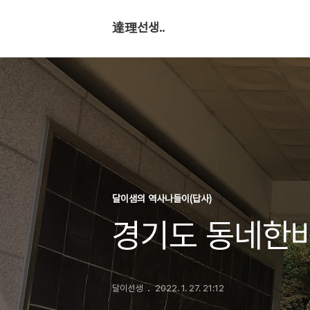
達理선생..
달이샘의 역사나들이(답사)
경기도 동네한바
달이선생
2022. 1. 27. 21:12