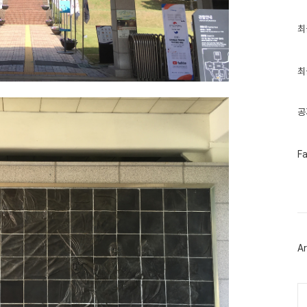
최
최
근
글
과
인
최
기
글
공
페
F
이
스
북
트
위
터
플
러
Ar
그
인
Ca