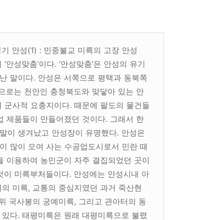
 경기 안성(1) : 민중불교 미륵의 고장 안성
‘안성맞춤’이다. ‘안성맞춤’은 안성의 유기
난 말이다. 안성은 서쪽으로 평택과 동북쪽
쪽으로는 천안인 충청북도와 맞닿아 있는 안
 군사적 요충지이다. 때문에 팔도의 물건들
업 제품들이 만들어졌던 것이다. 그래서 한
는 말이 생겨났고 안성장이 유명했다. 안성은
이 많이 모여 사는 수공업도시로서 민란 때
을 이용하여 농민군이 자주 결집되었던 곳이
것이 미륵부처들이다. 안성에는 안성시내 아
의 미륵, 교통의 중심지였던 과거 죽산현
 위 국사봉의 궁예미륵, 그리고 관아터의 동
 있다. 태평미륵은 원래 대평미륵으로 불렸