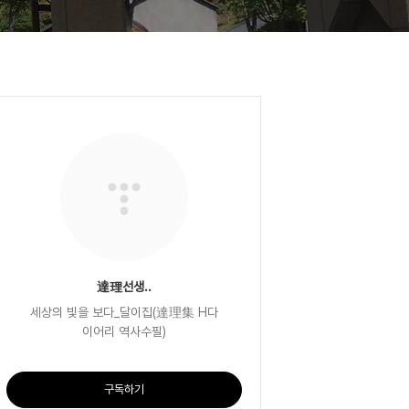
達理선생..
세상의 빛을 보다_달이집(達理集 H다
이어리 역사수필)
구독하기