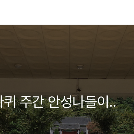
퀴 주간 안성나들이..