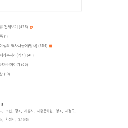
류 전체보기
(475)
족
(1)
이샘의 역사나들이(답사)
(354)
저리주저리(역사)
(40)
런저런이야기
(65)
상
(10)
ag
괴,
조선,
정조,
시흥시,
시흥문화원,
영조,
제정구,
원,
화성시,
3.1운동,