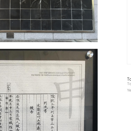
방
To
문
To
자
Ye
수