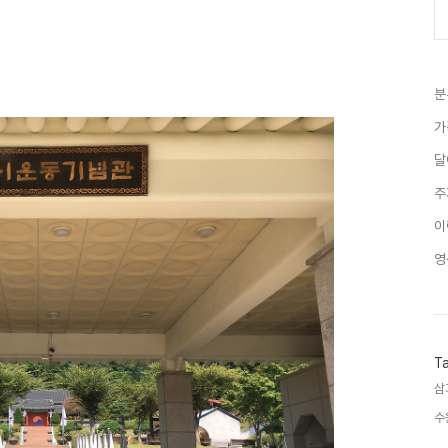
분
가
달
주
이
영
T
삼
수