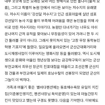
내부 곳곳에 있는 오래된 묘와 어린 쌍해치로 만든 돌다리(출처 모
름), 그리고 특별히 농원 안에서 어디든 보이는 저수지의 유래였
다. 저수지 이름이 '강선달 저수지'고 인근 섬포마을에 살던 섬포
강선달이 농사 지을 물이 부족해 어려움을 겪던 농민들을 위해 사
비로 만든 저수지라는 이야기다. 농원만 다녀가기는 너무도 아쉬
운나머지 근처 유적을 찾아보니 무장읍성이 있어 가려니 한 두 시
간 둘러볼 곳이 아니다. 그래서 못미쳐서 있는 '고창 무장 동학농민
혁명 기포지'에 들렸다. 일요일에 올라오면서 군산근대화거리와
도시재생사업이 이루어지는 영화시장 등을 둘러봤다. 역시 도시재
생으로 문화와 어울린 청년상점 보다는 금강하구둑이 보이는 군산
부잔교에서 최무선 장군의 진포대첩을 떠올리고 조선은행 군산지
점 건물과 부잔교에서 일제의 호남수탈의 선봉장이 되었던 군산의
그늘이 더 벅차다.
가족과 머물기 좋은 별바다펜션에는 동호해수욕장 유일의 치킨
집(이춘봉인생치킨, 펜션사장님 독박운영)이 있는데 마늘간장치
킨이 맛있다고 했는데 구경도 못했다. 다음을 기약한다. 이밖에도