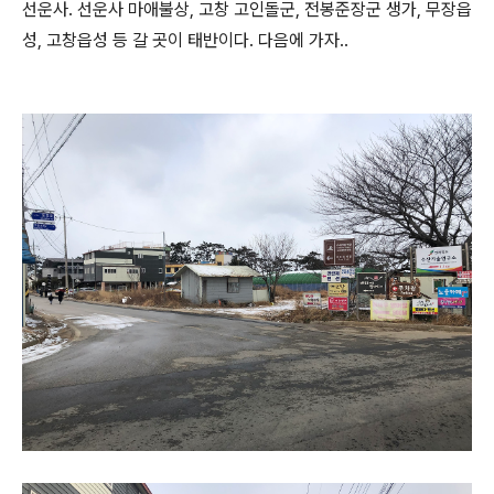
선운사. 선운사 마애불상, 고창 고인돌군, 전봉준장군 생가, 무장읍
성, 고창읍성 등 갈 곳이 태반이다. 다음에 가자..