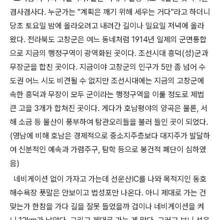
겸사겸사다. 누군가는 "계획은 깨기 위해 세우는 거다"라고 하더니
당초 토요일 밤에 올라오려고 내려간 길이나 일요일 저녁에 올라
왔다. 전라북도 고창군은 여느 동네처럼 1914년 일제의 군면통합
으로 지금의 행정구역이 광역화된 곳이다. 조선시대 흥덕(성)군과
무장군을 합친 곳이다. 지금이야 고창군의 인구가 5만 좀 넘어 수
도권 어느 시도 비견될 수 없지만 조선시대에는 지금의 고창군에
속한 흥덕과 무장이 모두 군이라는 행정구역을 이룰 정도로 제법
큰 고을 3개가 합쳐진 곳이다. 게다가 호남평야의 양곡은 물론, 서
해 소금 등 물산이 풍부하여 탐관오리들을 불러 들인 곳이 되었다.
(영남에 비해 호남은 경제적으로 중소지주층보다 대지주가 발달하
여 신분적인 예속과 가렴주구, 탐학 등으로 봉건적 폐단이 심하였
음)
네비게이션 없이 가자고 가는데
선운산IC를 나와
목적지인 동호
해수욕장 푯말은 안보이고 법성포만 나온다. 아니 제대로 가는 건
맞는가 한참을 가다 길을 잘못 들었을까 겁이나 네비게이션을 켜