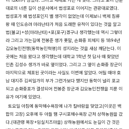
니 12km가 남았다. 그리고 제대로 가는 게 맞다. 그러고 보니 선운
대로의 너른 길이 선운사에서 법성포로 이어지는 관광대로였다.
법성포가 왜 법성포인지 별 생각이 없었는데 이제보니 백제 침류
왕 때 인도승려 마라난타가 처음 도래한 유적이 있다는 것을 알고
법(불교)+성(마라난타)+포(포구)겠구나 생각했는데 역시 그렇더
라 그리고 가는길에 전봉준 생가 푯말, 손화중 피체지 등 1894년
갑오농민전쟁(동학농민혁명)의 성지라는 것을 새삼 깨닫는다. 이
곳에는 처음 왔다고 생각했는데 대학교 1학년 첫 답사 때 찾았던
인촌 김성수 생가가 바로 옆이었다. 그리고 그 옆이 손화중 장군이
마지막으로 체포된 곳이라는 사실도 이번에 알았다. 어릴 때야 호
남 대지주 김씨일가의 부가 그런가보다 했지만 동학이 널리 포교
되고 손화중포가 결성되어 전봉준 장군과 갑오농민전쟁을 치룬 이
유가 여기에 있었다.
토요일 아침에 동막해수욕장에 나가 칼바람을 맞았고(이곳은 백
합의 고장) 오후에 두 아들 땜 구시포해수욕장 근처 상하농원을 갔
다.(대관령 목장+임실치즈마을) 상하농원에서도 눈길이 간 것은