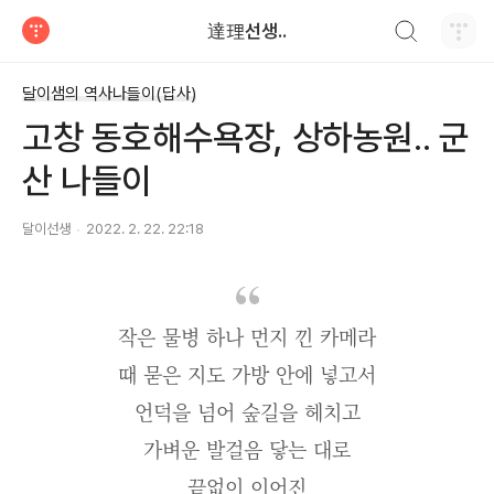
검색하기
達理선생..
티스토리
달이샘의 역사나들이(답사)
고창 동호해수욕장, 상하농원.. 군
산 나들이
달이선생
2022. 2. 22. 22:18
작은 물병 하나 먼지 낀 카메라
때 묻은 지도 가방 안에 넣고서
언덕을 넘어 숲길을 헤치고
가벼운 발걸음 닿는 대로
끝없이 이어진