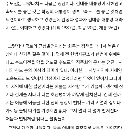
수도권은 그렇다쳐도 다음은 영남이다. 김대중 대통령이 서해안고
속도로를 놓은 것은 박정희 대통령이 경부고속도로를 놓은 것처럼
탁견이라고 생각하고 있었는데 완공과 성과가 김대중 대통령 때라
서 잘못 이해하고 있었다.(계획 1987년, 착공 90년, 개통 96년)
그렇지만 국토의 균형발전이라는 화두는 정책을 떠나서 높은 이
상이나 신기루 같은 것이다. 몇해 전 헌법재판소가 헌법에 위배된
다고 수도이전을 막을 정도로 수도로의 집중화의 문제는 전근대시
대의 천도 논의 이상의 의미가 있다. 이러한 때 서부지역에 서해안
고속도로라도 있어서 망정이지 없었더라면 무엇이 있어서 그나마
이 지역에 대한 발전이라는 허울을 시작할 수가 있을까.. 생각에 잠
기다 김제를 지나니 너른 호남평야가 까맣게 펼쳐진다. 김제 전까
지는 어둠에 어둠을 더한 산의 형상이 별빛도 가리고 멀리 집이나
가로등 불빛 따위를 가렸지만 없다. 그저 멀리 더 넓게 펼져진다.
어둠과 별빛처럼 빛나는 불빛들이..
모처럼 가족과 나들이다. 물론 아내의 출장지로 내달린 것이지만