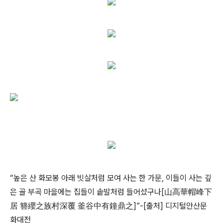
“높은 산 화모봉 아래 빗살처럼 모여 사는 한 가문, 이들이 사는 깊
은 골 부곡 마을에는 집들이 솥발처럼 들어섰구나[山高華帽峰下
居 簪纓之族村深覆 釜谷中有鐘鼎之]”
-[출처]
디지털안산문
화
대전