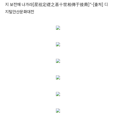
지 보전해 나가라[星祖定礎之基十世相傳于後裔]”
-[출처]
디
지털안산문화
대전