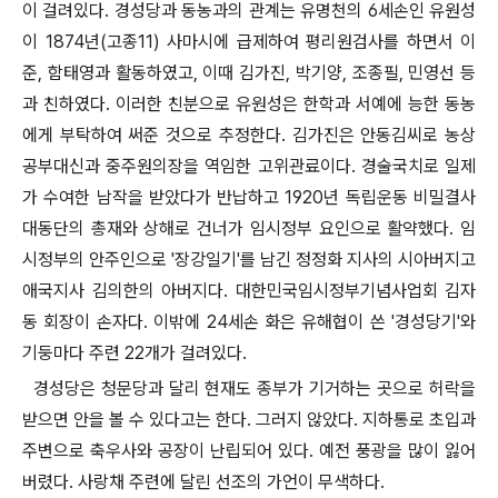
이 걸려있다. 경성당과 동농과의 관계는 유명천의 6세손인 유원성
이 1874년(고종11) 사마시에 급제하여 평리원검사를 하면서 이
준, 함태영과 활동하였고, 이때 김가진, 박기양, 조종필, 민영선 등
과 친하였다. 이러한 친분으로 유원성은 한학과 서예에 능한 동농
에게 부탁하여 써준 것으로 추정한다. 김가진은 안동김씨로 농상
공부대신과 중주원의장을 역임한 고위관료이다. 경술국치로 일제
가 수여한 남작을 받았다가 반납하고 1920년 독립운동 비밀결사
대동단의 총재와 상해로 건너가 임시정부 요인으로 활약했다. 임
시정부의 안주인으로 '장강일기'를 남긴 정정화 지사의 시아버지고
애국지사 김의한의 아버지다. 대한민국임시정부기념사업회 김자
동 회장이 손자다. 이밖에 24세손 화은 유해협이 쓴 '경성당기'와
기둥마다 주련 22개가 걸려있다.
경성당은 청문당과 달리 현재도 종부가 기거하는 곳으로 허락을
받으면 안을 볼 수 있다고는 한다. 그러지 않았다. 지하통로 초입과
주변으로 축우사와 공장이 난립되어 있다. 예전 풍광을 많이 잃어
버렸다. 사랑채 주련에 달린 선조의 가언이 무색하다.