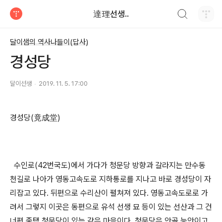
검색하기
達理선생..
티스토리
달이샘의 역사나들이(답사)
경성당
달이선생
2019. 11. 5. 17:00
경성당(竟成堂)
수인로(42번국도)에서 가다가 청문당 방향과 갈라지는 만수동
천길로 나아가 영동고속도로 지하통로를 지나고 바로 경성당이 자
리잡고 있다. 뒤편으로 수리산이 펼쳐져 있다. 영동고속도로로 가
려서 그렇지 이곳은 동편으로 유석 선생 묘 등이 있는 선산과 그 건
너편 종택 청문당이 있는 같은 마을이다. 청문당은 안골 능안이고