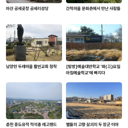
아산 공세곶창 공세리성당
간척마을 문화촌에서 만난 사람들
남양만 두레마을 활빈교회 정착
[탐방]예술대안학교 '화(花)요일
아침예술학교'에 빠지다
춘천 중도유적 적석총 레고랜드
별들의 고향 삼괴의 두 장군 이야