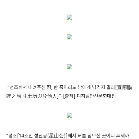
“선조께서 내려주신 땅, 한 줌이라도 남에게 넘기지 말라[宣廟賜
牌之局 寸土勿與於他人]”
-[출처]
디지털안산문화
대전
“성조[14조인 성산공(星山公)]께서 터를 잡으신 곳이니 후세까