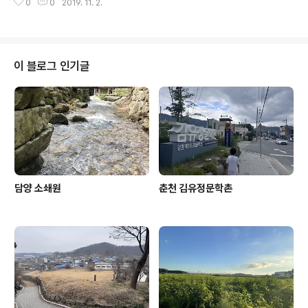
0
0
2019. 11. 2.
友于 도리어 내가 서글프도다 / 顧予悢然 현위가 오른쪽
에 있고 / 賢尉在右 귀주가 왼쪽에 있으니 / 貴主在左 바
라건대 능히 흠향할지니 / 尙克歆止 계모와 산과를 바치
네 / 溪毛山果 -홍재전서 제24권 / 제문(祭文) 6 진안위
(晉安尉) 유적(柳頔)과 정정옹주(貞正翁主)의 묘소에
이 블로그 인기글
치제한 글(晉安尉柳頔，貞正翁主墓致祭文) 이 시는 1
797년 8월 행행에서 정조대왕이 시흥지역을 행차하면서
현재의 수암동의 안산객사(행궁)에서 머물고 왕족이나 공
신들에게 치제를 명하면서 정정옹주에게도 치제와 치제문
을 어제로 내린 것이다. 시를 통해 원래 묘는 봉..
담양 소쇄원
춘천 김유정문학촌