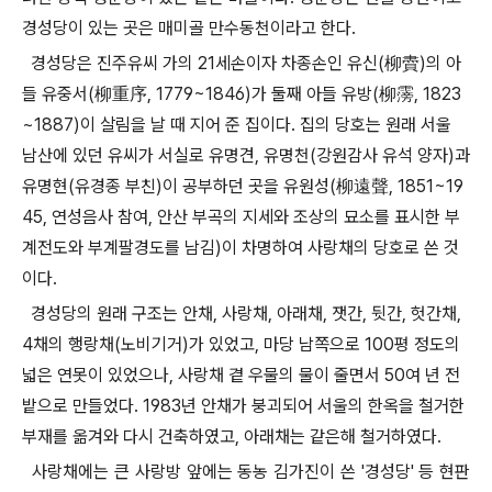
경성당이 있는 곳은 매미골 만수동천이라고 한다.
경성당은 진주유씨 가의 21세손이자 차종손인 유신(柳賮)의 아
들 유중서(柳重序, 1779~1846)가 둘째 아들 유방(柳霶, 1823
~1887)이 살림을 날 때 지어 준 집이다. 집의 당호는 원래 서울
남산에 있던 유씨가 서실로 유명견, 유명천(강원감사 유석 양자)과
유명현(유경종 부친)이 공부하던 곳을 유원성(柳遠聲, 1851~19
45, 연성음사 참여, 안산 부곡의 지세와 조상의 묘소를 표시한 부
계전도와 부계팔경도를 남김)이 차명하여 사랑채의 당호로 쓴 것
이다.
경성당의 원래 구조는 안채, 사랑채, 아래채, 잿간, 뒷간, 헛간채,
4채의 행랑채(노비기거)가 있었고, 마당 남쪽으로 100평 정도의
넓은 연못이 있었으나, 사랑채 곁 우물의 물이 줄면서 50여 년 전
밭으로 만들었다. 1983년 안채가 붕괴되어 서울의 한옥을 철거한
부재를 옮겨와 다시 건축하였고, 아래채는 같은해 철거하였다.
사랑채에는 큰 사랑방 앞에는 동농 김가진이 쓴 '경성당' 등 현판