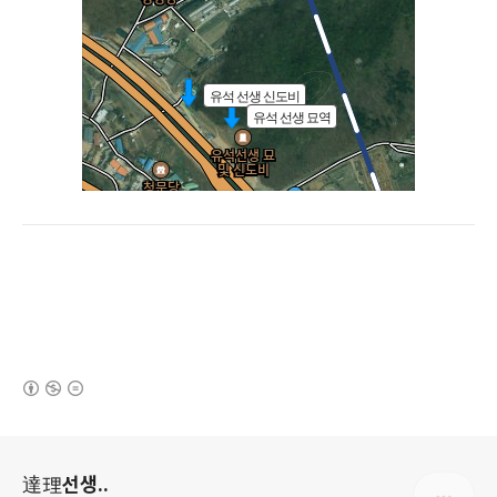
(새창열림)
로그 정보
達理선생..