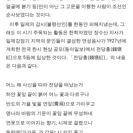
)
얼굴에 붇기 등
만이 아닌 그 고문을 이행한 사람이 조선인
.
순사보였다는 것이다
(
)
,
이후 일제의 감시
불령선인
를 한동안 피해지냈는데
그
래도 이 시기 주목되는 활동은 한학자였던 장수산 지사가
1927
일제강점기 지역의 문인들이 결성한 연성음사가
년에
(
)
(
개최한 전국 한시 현상 공모
동아일보
에서 전당홍
錢塘
)
5
.
(
)
紅
으로
등에 입상한 것이다
「
전당홍
錢塘紅
」
의 내용
.
은 다음과 같다
어느 해 사신을 따라 전당을 떠났는가
하얀 꽃잎 끝이 붉어 여느 꽃과 다르구나
(
)
반도의 가을 빛을 연잎
瓣扇
으로 가리우고
명나라 바람의 기운이 꽃잎 끝에 무성하네
,
연못으로 이어지는 향기
시제로 걸렸으니
(
,
)
동림에
가가운
과 같은
시 모임 좋고