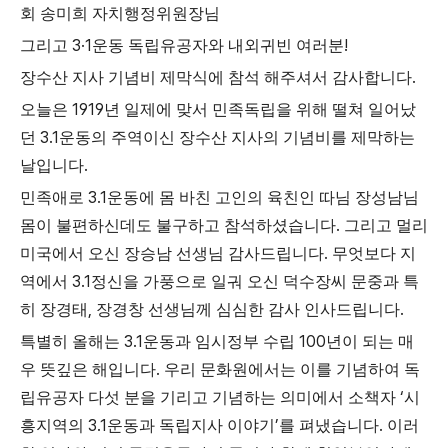
회 송미희 자치행정위원장님
3·1
!
그리고
운동 독립유공자와 내외귀빈 여러분
.
장수산 지사 기념비 제막식에 참석 해주셔서 감사합니다
1919
오늘은
년 일제에 맞서 민족독립을 위해 떨쳐 일어났
3.1
던
운동의 주역이신 장수산 지사의 기념비를 제막하는
.
날입니다
3.1
민족애로
운동에 몸 바친 고인의 육친인 따님 장성남님
.
몸이 불편하신데도 불구하고 참석하셨습니다
그리고 멀리
.
미국에서 오신 장승남 선생님 감사드립니다
무엇보다 지
3.1
역에서
정신을 가풍으로 일궈 오신 덕수장씨 문중과 특
,
.
히 장경태
장경창 선생님께 심심한 감사 인사드립니다
3.1
100
특별히 올해는
운동과 임시정부 수립
년이 되는 매
.
우 뜻깊은 해입니다
우리 문화원에서는 이를 기념하여 독
‘
립유공자 다섯 분을 기리고 기념하는 의미에서 소책자
시
3.1
’
.
흥지역의
운동과 독립지사 이야기
를 펴냈습니다
이러