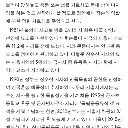
불러다 앉혀놓고 축문 쓰는 법을 가르치고 동네 상이 나자
염을 하는 것도 친람하게 할 정도로 집안에서 장손의 역할
.
에 대한 엄한 가르침을 주었다고 한다
1981
년 불의의 사고로 명을 달리하자 처음 매꼴 상양산
선영에 묘소를 마련하였다가 후손들이 지금의 시흥시 거모
11-2
.
동
에 자리를 정해 모셨다
시와 문중에서는 안내판 등
.
묘소를 정비하여 관리하고 있다
이렇듯 장수산 지사의 묘
5
는 시흥지역의
명의 애국지사 중 윤동욱 지사와 함께 지
.
역에 묘소가 자리하고 있다
1990
년 정부는 장수산 지사의 민족독립의 공헌을 인정하
.
여 건국훈장 애족장이 추서하였다
우리 시흥시에서는 장
1995
수산 지사를 숭고한 독립정신을 기려 처음
년 군자초
‘
’
등학교 후문 옛 군자면사무소 자리에
독립운동유적지
표
, 2012
3.1
석을 세워 기념하는 한편
년부터는 시흥시 차원의
.
2015
절 기념식이 시작된 후 오늘에 이르고 있다
더욱이
년
‘
’
3.1
에는
시흥시 삼일독립운동 기념비
를 세워 시흥지역
운