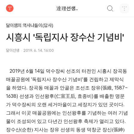
검색하기
達理선생..
티스토리
달이샘의 역사나들이(답사)
시흥시 '독립지사 장수산 기념비'
달이선생
2019. 6. 14. 16:00
2019
6
14
년
월
일 덕수장씨 선조의 터전인 시흥시 장곡동
'
'
매꼴공원에
독립지사 장수산 기념비
를 건립하고 제막식
.
(
, 1587~
을 하였다
장곡동 매꼴과 안골은 조선조 장유
張維
1638)
(
,
)
선생과 인선왕후
仁宣王后
효종비
를 배출한 명문
.
가 덕수장씨의 오랜 세거마을이고 세장지가 있던 곳이다
그래서 이곳 매꼴공원에는 인선왕후를 기념하는 여러 기념
물이 조성되어 있고 다년간 인선왕후 축제가 열리고 있다.
장수산(순한) 지사는 장유 선생의 동생 덕창군 장신(張紳)