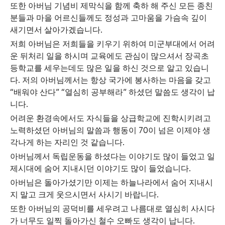
또한 아버님 기념비 제막식을 함께 축하 해 주신 모든 종친
분들과 마을 어르신들께도 정성과 고마움을 가슴속 깊이
.
새기면서 살아가겠습니다
저희 아버님은 저희들을 키우기 위하여 미군부대에서 어려
운 뒤처리 일을 하시며 교육에도 관심이 많으셔서 장곡초
등학교를 세우는데도 많은 일을 하신 것으로 알고 있습니
.
다
저의 아버님께서는 항상 국가에 봉사하는 마음을 갖고
“
” “
”
배워야 산다
열심히 공부해라
하셨던 말씀도 생각이 납
.
니다
어려운 환경속에서도 자식들을 상급학교에 진학시키려고
70
노력하셨던 아버님의 말씀과 행동이
이 넘은 이제야 생
.
각나게 하는 자리인 것 같습니다
아버님께서 독립운동을 하셨다는 이야기도 많이 들었고 일
.
제시대에 숨어 지내시던 이야기도 많이 들었습니다
아버님은 돌아가셨기만 이제는 하늘나라에서 숨어 지내시
.
지 말고 크게 웃으시면서 사시기 바랍니다
또한 아버님의 공덕비를 세우려고 나름대로 열심히 사시다
.
가 너무도 일찍 돌아가신 철수 오빠도 생각이 납니다