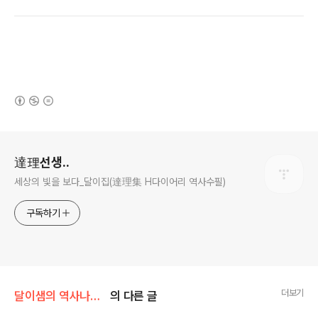
(새창열림)
로그 정보
達理선생..
세상의 빛을 보다_달이집(達理集 H다이어리 역사수필)
구독하기
더보기
달이샘의 역사나들이(답사)
의 다른 글