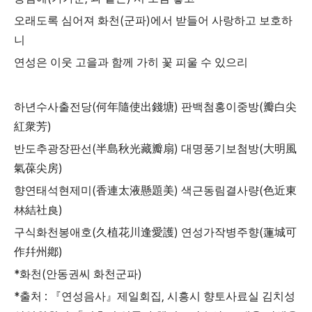
(
)
오래도록 심어져 화천
군파
에서 받들어 사랑하고 보호하
니
연성은 이웃 고을과 함께 가히 꽃 피울 수 있으리
(
)
(
하년수사출전당
何年隨使出錢塘
판백첨홍이중방
瓣白尖
)
紅衆芳
(
)
(
반도추광장판선
半島秋光藏瓣扇
대명풍기보첨방
大明風
)
氣葆尖房
(
)
(
향연태석현제미
香連太液懸題美
색근동림결사량
色近東
)
林結社良
(
)
(
구식화천봉애호
久植花川逢愛護
연성가작병주향
蓮城可
)
作幷州鄕
*
(
)
화천
안동권씨 화천군파
*
:
,
출처
『
연성음사
』
제일회집
시흥시 향토사료실 김치성