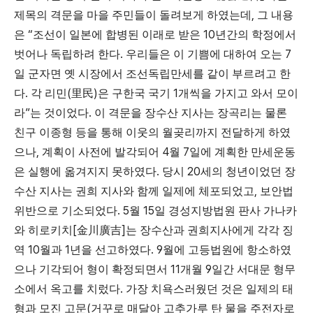
,
제목의 격문을 마을 주민들이 돌려보게 하였는데
그 내용
“
10
은
조선이 일본에 합병된 이래로 받은
년간의 학정에서
.
7
벗어나 독립하려 한다
우리들은 이 기쁨에 대하여 오는
일 군자면 옛 시장에서 조선독립만세를 같이 부르려고 한
.
(
)
1
다
각 리민
里民
은 구한국 국기
개씩을 가지고 와서 모이
”
.
라
는 것이었다
이 격문을 장수산 지사는 장곡리는 물론
친구 이종형 등을 통해 이웃의 월곶리까지 전달하게 하였
,
4
7
으나
계획이 사전에 발각되어
월
일에 계획한 만세운동
.
20
은 실행에 옮겨지지 못하였다
당시
세의 청년이었던 장
,
수산 지사는 권희 지사와 함께 일제에 체포되었고
보안법
. 5
15
위반으로 기소되었다
월
일 경성지방법원 판사 가나카
[
]
와 히로키치
金川廣吉
는 장수산과 권희지사에게 각각 징
10
1
. 9
역
월과
년을 선고하였다
월에 고등법원에 항소하였
11
9
으나 기각되어 형이 확정되면서
개월
일간 서대문 형무
.
소에서 옥고를 치렀다
가장 치욕스러웠던 것은 일제의 태
(
형과 모진 고문
거꾸로 매달아 고추가루 탄 물을 주전자로