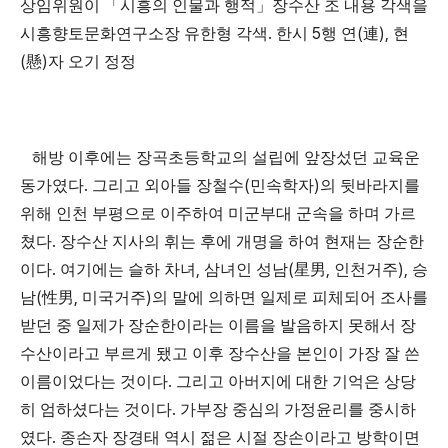
상임위원이
「
시흥의 인물과 행적
」
장수산 조 내용 각색을
.
5
(
),
시흥향토문화연구소장 유한형 각색
한시
행 연
連
현
(
)
懸
자 오기 정정
해방 이후에는 장곡초등학교의 설립에 앞장섰던 교육운
.
(
)
동가였다
그리고 외아들 장철수
민속학자
의 뒷바라지를
위해 인천 부평으로 이주하여 미군부대 군속을 하며 가르
.
쳤다
장수산 지사의 휘는 후에 개명을 하여 현재는 장순한
.
,
(
,
),
이다
여기에는 슬하 차녀
삼녀인 성남
星男
인천거주
승
(
,
)
남
性男
미국거주
의 말에 의하면 일제로 피체되어 조사를
받던 중 일제가 장순한이라는 이름을 발음하지 못해서 장
수산이라고 부르게 됐고 이후 장수산을 본인이 가장 잘 쓴
.
이름이었다는 것이다
그리고 아버지에 대한 기억은 상당
.
히 엄하셨다는 것이다
가부장 중심의 가정윤리를 중시하
.
였다
종손자 장경태 역시 젊은 시절 장손이라고 방학이면