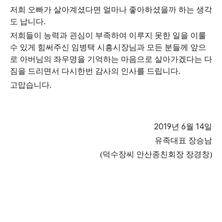
저희 오빠가 살아계셨다면 얼마나 좋아하셨을까 하는 생각
.
도 납니다
저희들이 능력과 괸심이 부족하여 이루지 못한 일을 이룰
수 있게 힘써주신 임병택 시흥시장님과 모든 분들께 앞으
로 아버님의 좌우명을 기억하는 마음으로 살아가겠다는 다
짐을 드리면서 다시한번 감사의 인사를 드립니다.
.
고맙습니다
2019
6
14
년
월
일
유족대표 장승남
(덕수장씨 안산종친회장 장경창)