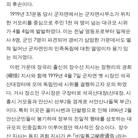
의 후손이다.
1919
3.1
년
운동 당시 군자면에서는 군자면사무소가 위치
1
한 거모리를 중심으로 주민
천 여 명이 넘는 대규모 시위
4
4
.
가
월
일에 발발하였다
이는 전날 영등포로부터 일제순
6
,
7
사
명
군인
명이 파견되어 경비가 삼엄한 가운데서도 떨
쳐 일어난 군자면민의 민족독립에 대한 열망이자 용기 있
.
는 의거였다
이런 가운데 장곡리 출신의 장수산 지사는 장현리의 권희
(
)
1919
4
7
權憘
지사와 함께
년
월
일 군자면 옛 시장인 석곡
산대장터에 모여 독립만세 시위를 결행하고자 모의 하였
다. 거사 장소인 구시장은 구장터로 석곡산대장(산대장, 시
흥시 거모동과 안산시 선부2동 경계로 서안산나들목 부근)
이다. 특히 이곳은 을미사변과 단발령으로 인해 1896년 2월
안산군민들이 봉기하여 정부의 친일적 행태를 성토하는 대
규모의 민중집회가 이루어졌던 역사적인 장소이다.
장수
산 지사는 동지 권희 지사가 쓴
｢
비밀통고
秘密通告
｣
라는