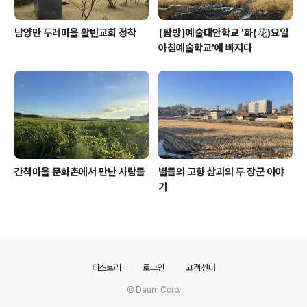
남양만 두레마을 활빈교회 정착
[탐방]예술대안학교 '화(花)요일
아침예술학교'에 빠지다
간척마을 문화촌에서 만난 사람들
별들의 고향 삼괴의 두 장군 이야
기
의안내
티스토리
로그인
고객센터
© Daum Corp.