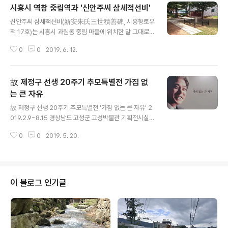
시흥시 역참 중림역과 '신안주씨 삼세적선비'
글 내용
신안주씨 삼세적선비(新安朱氏三世積善碑, 시흥향토유
적 17호)는 시흥시 과림동 중림 마을에 위치한 말 그대로
신안 주씨가의 삼대의 걸쳐 적선한 것을 기념하는 비이다.
0
0
2019. 6. 12.
비석이 위치한 중림(重林)은 시흥시에서도 유서 깊은 마을
로 전근대 인천에 속했던 지역이다. 마을 서쪽을 안말, 동쪽
을 아랫말, 중앙을 가운뎃말로 나눠 부르고 있다. 그리고 조
故 제정구 선생 20주기 추모특별전 가짐 없
선 시대 인천부 등을 연결하던 중요한 역로였던 중림도의
중심 역인 중림역이 위치하였다. 그래서인지 중림마을에는
는 큰 자유
글 내용
신안 주씨 외에도 청주 한씨, 여흥 민씨 등 유력 가문의 오
故 제정구 선생 20주기 추모특별전 '가짐 없는 큰 자유' 2
랜 세거 마을이다. 재밌는 것은 조선 말기 달성 서씨가 경기
019.2.9~8.15 경상남도 고성군 고성박물관 기획전시실
감사를 할 때 그의 선대 묘를 이곳에 쓰기 위해 역사를 시흥
제정구 선생(諸廷坵, 1944~1999)은 경상남도 고성군
발시(금천구 시흥동)로 옮겨, 그 후부터 마을이 쇠하기 시
0
0
2019. 5. 20.
대가면 척정리 자실마을에서 나고 자랐다. 어린 시절을 빼
작하였다는 말이 전하는 것으..
고 삶의 방향성을 잡고 살았던 중요한 터전이 있다면 지금
은 없어진 서울 청계천 판자촌과 경기도 시흥시 신천동의
복음자리이다. 복음자리도 개발의 바람을 피하지 못하고
현재는 터(휴먼시아 아파트)에 복음공원이 조성되어 있고
이 블로그 인기글
주변으로 정신을 살려 복지사업을 하는 사단법인 복음자리
와 작은자리 복지관(옆 복음자리에 있던 기념비를 옮겨와
세우고 작은 공원인 '제정구 생명마당'을 조성)이 있다. 제
정구 선생이 본격 빈민운동가의 삶을 시작하고 전기가 되