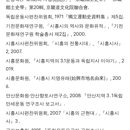
20
,
.
鄕土史學
』
第
輯
京畿道文化院聯合會
, 1971
5
.
독립운동사편찬위원회
『
獨立運動史資料集
』
제
집
,
,
기전문화재연구원
「
시흥시의 역사와 문화유적
」
『
기전
2
, 2000.
문화재연구원 학술총서 제
집
』
,
,
시흥시사편찬위원회
「
시흥의 전통시대
」
『
시흥시사
』
2, 2007.
,
3.1
, 2
시흥문화원
『
시흥지역의
운동과 독립지사 이야기
』
019.
,
(
)
, 200
시흥문화원
『
시흥시 지명유래
始興市地名由來
』
6.
·
, 2008
3
1
안산문화원
안산향토사연구소
『
안산지역
․
독립
.
만세운동 연구조사 보고서
』
, 2007
,
시흥시사편찬위원회
「
시흥의 근현대
」
『
시흥시
3 .
사
』