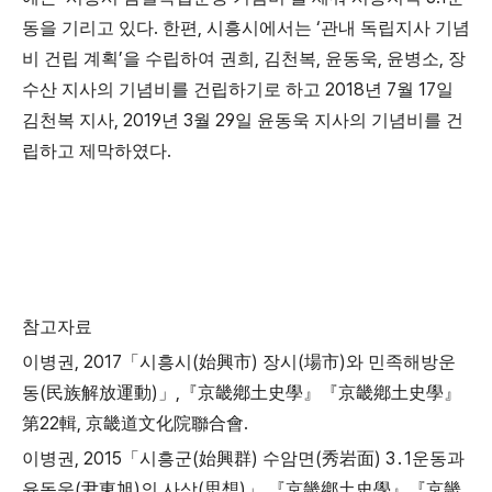
.
,
‘
동을 기리고 있다
한편
시흥시에서는
관내 독립지사 기념
’
,
,
,
,
비 건립 계획
을 수립하여 권희
김천복
윤동욱
윤병소
장
2018
7
17
수산 지사의 기념비를 건립하기로 하고
년
월
일
, 2019
3
29
김천복 지사
년
월
일 윤동욱 지사의 기념비를 건
.
립하고 제막하였다
참고자료
, 2017
(
)
(
)
이병권
「
시흥시
始興市
장시
場市
와 민족해방운
(
)
,
동
民族解放運動
」
『
京畿鄕土史學
』『
京畿鄕土史學
』
22
,
.
第
輯
京畿道文化院聯合會
, 2015
(
)
(
) 3
1
이병권
「
시흥군
始興群
수암면
秀岩面
․
운동과
(
)
(
)
,
윤동욱
尹東旭
의 사상
思想
」
『
京畿鄕土史學
』『
京畿