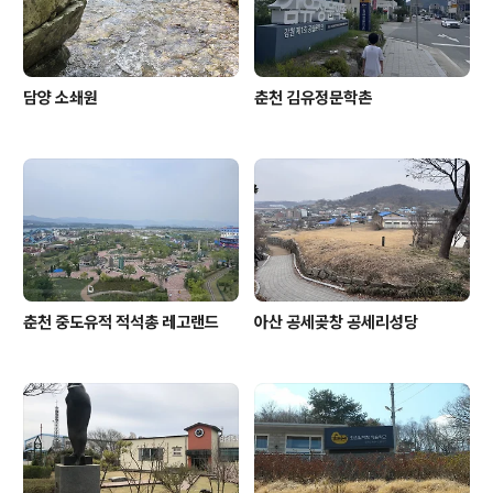
었던 청계천과 달리 시흥시는 제정구..
담양 소쇄원
춘천 김유정문학촌
춘천 중도유적 적석총 레고랜드
아산 공세곶창 공세리성당