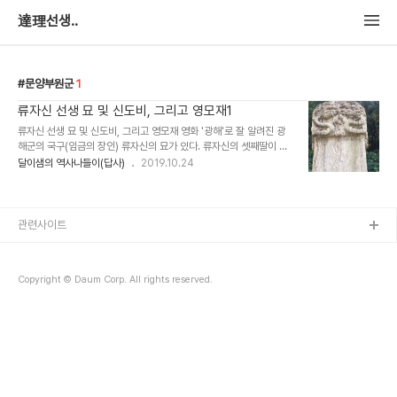
達理선생..
문양부원군
1
류자신 선생 묘 및 신도비, 그리고 영모재1
류자신 선생 묘 및 신도비, 그리고 영모재 영화 '광해'로 잘 알려진 광
해군의 국구(임금의 장인) 류자신의 묘가 있다. 류자신의 셋째딸이 광
해군의 비가 되는 문성군부인 류씨이다. 문화류씨의 선영 아래로는 시
달이샘의 역사나들이(답사)
2019.10.24
흥시에서는 가장 오래된 가옥인 재실 영모재가 위치한다. 그리고 영모
재공원 동쪽 끝자락 산 아래 문명성, 조덕준 자선비와 낭정호 송덕비가
위치한다. 류자신 묘가 있는 이곳은 능곡동에 살던 원주민 이주단지
(능골전원마을)로 이 마을에 들어서면 가장 먼저 나오는 것이 바로 류
관련사이트
자신 신도비이다. 고개를 돌린 귀부의 당당함과 장엄함에 눈길이 간다.
예전에는 비각을 씌워 눈비를 피했는데, 지붕이 상하면서 철거되었다.
신도비는 쌍룡쟁주라고 해서 용 두 마리가 여의주를 두고 다투는 모습
Copyright © Daum Corp. All rights reserved.
의 이수부분은 잘 보이는데,..