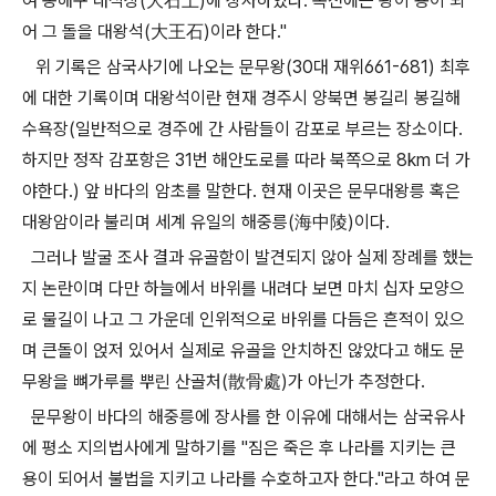
여 동해구 대석상(大石上)에 장사하였다. 속전에는 왕이 용이 되
어 그 돌을 대왕석(大王石)이라 한다."
위 기록은 삼국사기에 나오는 문무왕(30대 재위661-681) 최후
에 대한 기록이며 대왕석이란 현재 경주시 양북면 봉길리 봉길해
수욕장(일반적으로 경주에 간 사람들이 감포로 부르는 장소이다.
하지만 정작 감포항은 31번 해안도로를 따라 북쪽으로 8km 더 가
야한다.) 앞 바다의 암초를 말한다. 현재 이곳은 문무대왕릉 혹은
대왕암이라 불리며 세계 유일의 해중릉(海中陵)이다.
그러나 발굴 조사 결과 유골함이 발견되지 않아 실제 장례를 했는
지 논란이며 다만 하늘에서 바위를 내려다 보면 마치 십자 모양으
로 물길이 나고 그 가운데 인위적으로 바위를 다듬은 흔적이 있으
며 큰돌이 얹저 있어서 실제로 유골을 안치하진 않았다고 해도 문
무왕을 뼈가루를 뿌린 산골처(散骨處)가 아닌가 추정한다.
문무왕이 바다의 해중릉에 장사를 한 이유에 대해서는 삼국유사
에 평소 지의법사에게 말하기를 "짐은 죽은 후 나라를 지키는 큰
용이 되어서 불법을 지키고 나라를 수호하고자 한다."라고 하여 문