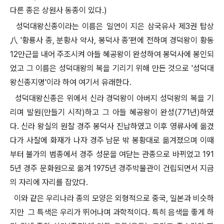
다른 종은 상원사 동종이 있다.)
성덕대왕신종이라는 이름은 일연이 지은 삼국유사 제3권 탑상
八 '황룡사 종, 분황사 약사, 봉덕사 종'편에 전하며 경덕왕이 황동
12만근을 내어 주조시켜 아들 혜공왕이 완성하여 봉덕사에 봉인되
었고 그 이름은 성덕대왕의 복을 기리기 위해 만든 것으로 '성덕대
왕신종지명'이라 하여 여기서 유래한다.
성덕대왕신종은 위에서 신라 경덕왕이 아버지 성덕왕의 복을 기
리며 발원(만들기 시작)하고 그 아들 혜공왕이 완성(771년)하였
다. 신라 왕실의 원찰 경주 봉덕사 진납하였고 이후 영류사에 옮겼
다가 사찰에 화재가 나자 경주 남문 밖 봉황대로 옮겨졌으며 이때
부터 불가의 범종에서 경주 성문을 여닫는 관종으로 바뀌었고 191
5년 경주 문화원으로 옮겨 1975년 경주박물관이 건립되면서 지금
의 자리에 자리를 잡았다.
이와 같은 우리나라 종의 모양은 외형적으로 중국, 일본과 비슷하
지만 그 특색은 우리가 뛰어나며 과학적이다. 특히 음색을 좋게 하