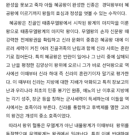
완성을 못보고 죽자 아들 혜공왕이 완성한 신종은 경덕왕부터 혜
공왕에 이르기까지 왕들의 효심과 정성을 엿볼 수 있는 수작이다.
혜공왕은 진골인 태종무열왕에서 시작된 왕계의 마지막을 이룬
왕으로 태종무열왕계의 마지막 왕이다. 무열왕의 손자 신문왕 때
강력한 전제왕권을 확립하고 신라 문화의 중흥은 혜공왕 대에 이
르러 세력이 커진 여러 진골귀족의 난립과 함께 신라 사회는 혼란
기로 접어든다. 특히 혜공왕은 반란이 일어나 그 난리 중에 살해되
고 난을 평정한 김양상이 왕위에 오르니 그가 바로 선덕왕으로 역
사에선 이때부터 신라 하대 즉 신라의 혼란기이자 말기로 평가한
다. 이 때부터 신라는 지방에 대한 지배가 약화되고 특히 장보고의
난과 우리나라 최초의 민중 봉기인 원종, 애노의 난 이후로 지방에
는 각기 성주, 장군 등을 칭하는 군사세력이 득세하는데 이들을 역
사에서는 호족이라 부른다. 신라를 통합하고 후백제를 멸한 고려
의 왕건은 개성의 중소 호족이었다.
따라서 왕위 혈통은 무열계가 아닌 내물왕계가 이때부터 왕위를
독점했으며 무열왕계는 왕권에서 밀려난다. 특히 이에 반대하며