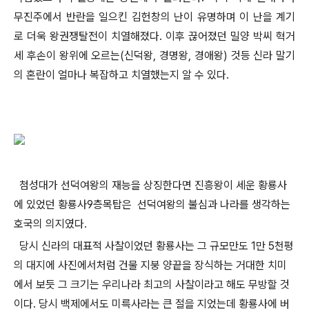
무진주에서 반란을 일으킨 김헌창의 난이 유명하며 이 난을 계기
로 더욱 왕권쟁탈전이 치열해졌다. 이후 끊어졌던 밀양 박씨 혁거
세 후손이 왕위에 오르는(신덕왕, 경명왕, 경애왕) 것등 신라 말기
의 혼란이 얼마나 복잡하고 치열했는지 알 수 있다.
첨성대가 선덕여왕의 재능을 상징한다면 진흥왕이 세운 황룡사
에 있었던 황룡사9층목탑은 선덕여왕의 불심과 나라를 생각하는
호국의 의지였다.
당시 신라의 대표적 사찰이었던 황룡사는 그 규모만도 1만 5천평
의 대지에 사진에서처럼 건물 지붕 양끝을 장식하는 거대한 치미
에서 보듯 그 크기는 우리나라 최고의 사찰이라고 해도 무방할 것
이다. 당시 백제에서도 미륵사라는 큰 절을 지었는데 황룡사에 버