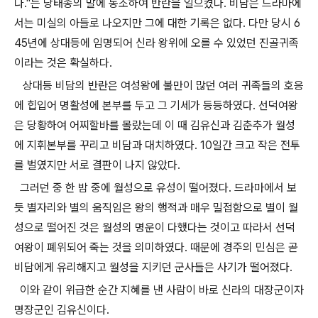
다."는 당태종의 말에 동조하여 반란을 일으켰다. 비담은 드라마에
서는 미실의 아들로 나오지만 그에 대한 기록은 없다. 다만 당시 6
45년에 상대등에 임명되어 신라 왕위에 오를 수 있었던 진골귀족
이라는 것은 확실하다.
상대등 비담의 반란은 여성왕에 불만이 많던 여러 귀족들의 호응
에 힙입어 명활성에 본부를 두고 그 기세가 등등하였다. 선덕여왕
은 당황하여 어찌할바를 몰랐는데 이 때 김유신과 김춘추가 월성
에 지휘본부를 꾸리고 비담과 대치하였다. 10일간 크고 작은 전투
를 벌였지만 서로 결판이 나지 않았다.
그러던 중 한 밤 중에 월성으로 유성이 떨어졌다. 드라마에서 보
듯 별자리와 별의 움직임은 왕의 행적과 매우 밀접함으로 별이 월
성으로 떨어진 것은 월성의 명운이 다했다는 것이고 따라서 선덕
여왕이 폐위되어 죽는 것을 의미하였다. 때문에 경주의 민심은 곧
비담에게 유리해지고 월성을 지키던 군사들은 사기가 떨어졌다.
이와 같이 위급한 순간 지혜를 낸 사람이 바로 신라의 대장군이자
명장군인 김유신이다.