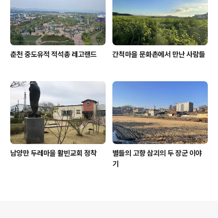
춘천 중도유적 적석총 레고랜드
간척마을 문화촌에서 만난 사람들
남양만 두레마을 활빈교회 정착
별들의 고향 삼괴의 두 장군 이야
기
의안내