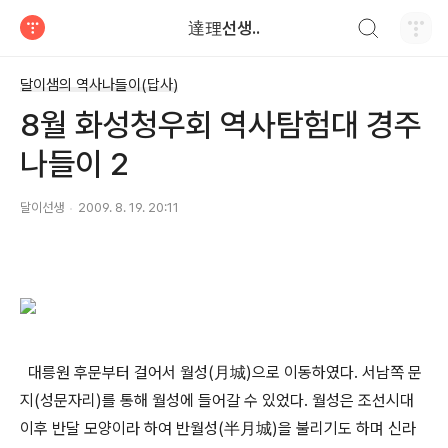
검색하기
達理선생..
티스토리
달이샘의 역사나들이(답사)
8월 화성청우회 역사탐험대 경주
나들이 2
달이선생
2009. 8. 19. 20:11
대릉원 후문부터 걸어서 월성(月城)으로 이동하였다. 서남쪽 문
지(성문자리)를 통해 월성에 들어갈 수 있었다. 월성은 조선시대
이후 반달 모양이라 하여 반월성(半月城)을 불리기도 하며 신라