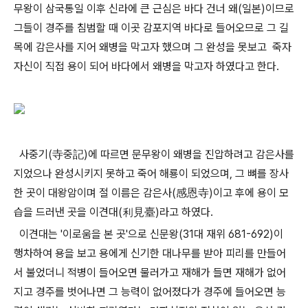
무왕이 삼국통일 이후 신라에 큰 근심은 바다 건너 왜(일본)이므로
그들이 경주를 침범할 때 이곳 감포지역 바다로 들어오므로 그 길
목에 감은사를 지어 왜병을 막고자 했으며 그 완성을 못보고 죽자
자신이 직접 용이 되어 바다에서 왜병을 막고자 하였다고 한다.
사중기(寺중記)에 따르면 문무왕이 왜병을 진압하려고 감은사를
지었으나 완성시키지 못하고 죽어 해룡이 되었으며, 그 뼈를 장사
한 곳이 대왕암이며 절 이름은 감은사(感恩寺)이고 후에 용이 모
습을 드러낸 곳을 이견대(利見臺)라고 하였다.
이견대는 '이로움을 본 곳'으로 신문왕(31대 재위 681-692)이
행차하여 용을 보고 용에게 신기한 대나무를 받아 피리를 만들어
서 불었더니 적병이 들어오면 물러가고 재해가 들면 재해가 없어
지고 경주를 벗어나면 그 능력이 없어졌다가 경주에 들어오면 능