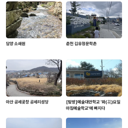
의 위례성(몽촌, 풍납토성)에서 시작된 나라로 서기 660년
나당연합군(신라와 당나라)에게 멸망 하기까지 우리나라
고대사에 한 축으로 삼국시대 당당히 역사와 문화를 이뤘
던 해..
담양 소쇄원
춘천 김유정문학촌
아산 공세곶창 공세리성당
[탐방]예술대안학교 '화(花)요일
아침예술학교'에 빠지다