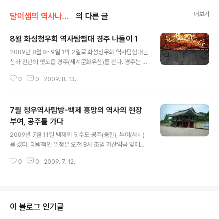
더보기
달이샘의 역사나들이(답사)
의 다른 글
8월 화성청우회 역사탐험대 경주 나들이 1
글 내용
2009년 8월 8~9일 1박 2일로 화성청우회 역사탐험대는
신라 천년의 옛도읍 경주(세계문화유산)를 간다. 경주는 우
리나라 경상북도 동쪽에 치우친 작은 산이 둘러친 분지로
0
0
2009. 8. 13.
이루어진 중소도시이다. 현재의 경주 시내의 규모와 인구
로 볼 때 과거 신라의 천년 도읍이었음을 생각하기에는 무
리..
7월 청우역사탐방-백제 흥망의 역사의 현장
부여, 공주를 가다
글 내용
2009년 7월 11일 백제의 옛수도 공주(웅진), 부여(사비)
를 갔다. 대략적인 일정은 오전 8시 조암 기산약국 앞에서
출발하여 10시 20분경 부여 부소산성에 도착하여 삼충사
0
0
2009. 7. 12.
- 부소산성 및 건물터와 저장구덩이 - 반월루 - 낙화암 -
고란사 - 나룻터와 조룡대 - 구드래 나룻터 - 구드레 쌈밥
집 점심 - 부여 정림사지 - 부여 국립 박물관 - 공주 송산리
고분군(무령왕릉)을 끝으로 오후 4시 30분 공주를 출발하
여 조암에 6시에 도착, 하루 탐방을 마쳤다. 백제는 기원전
이 블로그 인기글
마한 54개국 중 하나인 십제라는 나라로 지금의 한강 이남