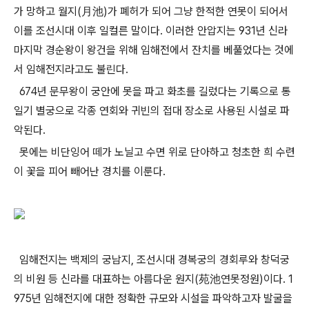
가 망하고 월지(月池)가 폐허가 되어 그냥 한적한 연못이 되어서
이를 조선시대 이후 일컬른 말이다. 이러한 안압지는 931년 신라
마지막 경순왕이 왕건을 위해 임해전에서 잔치를 베풀었다는 것에
서 임해전지라고도 불린다.
674년 문무왕이 궁안에 못을 파고 화초를 길렀다는 기록으로 통
일기 별궁으로 각종 연회와 귀빈의 접대 장소로 사용된 시설로 파
악된다.
못에는 비단잉어 떼가 노닐고 수면 위로 단아하고 청초한 희 수련
이 꽃을 피어 빼어난 경치를 이룬다.
임해전지는 백제의 궁남지, 조선시대 경복궁의 경회루와 창덕궁
의 비원 등 신라를 대표하는 아름다운 원지(苑池연못정원)이다. 1
975년 임해전지에 대한 정확한 규모와 시설을 파악하고자 발굴을